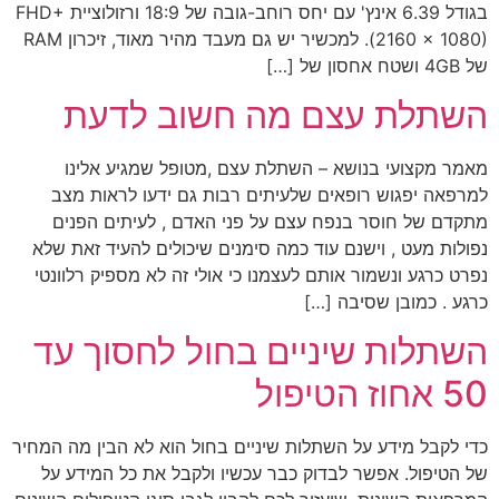
בגודל 6.39 אינץ' עם יחס רוחב-גובה של 18:9 ורזולוציית FHD+
(2160 x 1080). למכשיר יש גם מעבד מהיר מאוד, זיכרון RAM
של 4GB ושטח אחסון של […]
השתלת עצם מה חשוב לדעת
מאמר מקצועי בנושא – השתלת עצם ,מטופל שמגיע אלינו
למרפאה יפגוש רופאים שלעיתים רבות גם ידעו לראות מצב
מתקדם של חוסר בנפח עצם על פני האדם , לעיתים הפנים
נפולות מעט , וישנם עוד כמה סימנים שיכולים להעיד זאת שלא
נפרט כרגע ונשמור אותם לעצמנו כי אולי זה לא מספיק רלוונטי
כרגע . כמובן שסיבה […]
השתלות שיניים בחול לחסוך עד
50 אחוז הטיפול
כדי לקבל מידע על השתלות שיניים בחול הוא לא הבין מה המחיר
של הטיפול. אפשר לבדוק כבר עכשיו ולקבל את כל המידע על