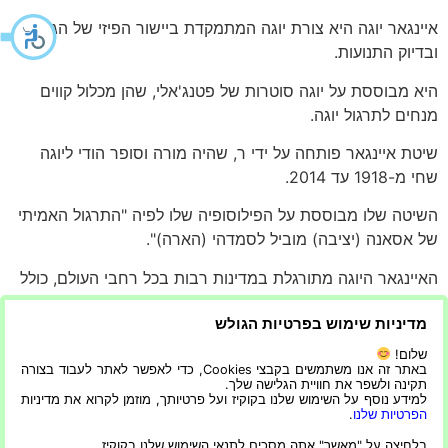
איינגאר יוגה היא צורת יוגה המתמקדת ביישור הפיזי של הגוף
ובדיוק התנועות.
היא מבוססת על יוגה סוטרות של פטנג'אלי, שהן מכלול קווים
מנחים לתרגול יוגה.
שיטת איינגאר פותחה על ידי ר, שהיה מורה וסופר הודי ליוגה
שחי מ-1918 עד 2014.
השיטה שלו מבוססת על הפילוסופיה שלו לפיה "התרגול האמיתי
של אסאנה (יציבה) מוביל לסמדהי (הארה)".
האיינגאר היוגה מתורגלת במדינות רבות בכל רחבי העולם, כולל
בישראל שם היא צברה פופולריות בשנים האחרונות
מדיניות שימוש בפרטיות הגולש
בשל יתרונותיה לאנשים עם כאבי גב ומצבים גופניים אחרים.
שלום!
באתר זה אנו משתמשים בקבצי Cookies, כדי לאפשר לאתר לעבוד בצורה
גם איינגאר יוגה היא צורה של האטה יוגה שפותחה על ידי BKS
תקינה ולשפר את חוויית הגלישה שלך.
למידע נוסף על השימוש שלנו בקוקיז ועל פרטיותך, מוזמן לקרוא את מדיניות
איינגאר בשנות ה-30 וה-40.
הפרטיות שלנו
.
איינגאר יוגה מתורגלת במקומות רבים ברחבי העולם, כולל תל
בלחיצה על "מאשר" אתה מסכים לתנאי השימוש שלנו בקוקיז.